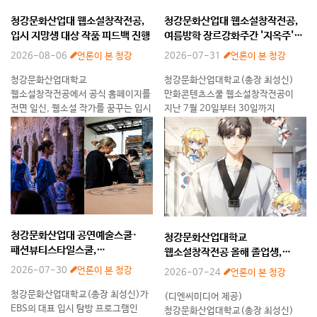
청강문화산업대 웹소설창작전공,
청강문화산업대 웹소설창작전공,
입시 지망생 대상 작품 피드백 진행
여름방학 장르강화주간 '지옥주'
성료
2026-08-06
언론이 본 청강
2026-07-31
언론이 본 청강
청강문화산업대학교
청강문화산업대학교(총장 최성신)
웹소설창작전공에서 공식 홈페이지를
만화콘텐츠스쿨 웹소설창작전공이
전면 일신, 웹소설 작가를 꿈꾸는 입시
지난 7월 20일부터 30일까지
지망생들을 위한 본격적인 ‘작품
여름방학 장르강화주간 '지옥주'를
피드백 서비스’를 시작하였다. 이번
운영하고 성공적으로 마무리했다.
홈페이지 개편과 함께 도입된
정규 학기 수업만으로는 깊이 다루기
웹소설창작전공의 피드백 프로그램은
어려운 집필·독서·출판 실무를 방학
기간에 압축해
청강문화산업대 공연예술스쿨·
청강문화산업대학교
패션뷰티스타일스쿨,
웹소설창작전공 올해 졸업생,
‘EBS미리가본대학’ 방영
네이버웹툰·문피아 웹소설 공모전
2026-07-30
언론이 본 청강
2026-07-24
언론이 본 청강
우수상 수상
청강문화산업대학교(총장 최성신)가
(디엔씨미디어 제공)
EBS의 대표 입시 탐방 프로그램인
청강문화산업대학교(총장 최성신)